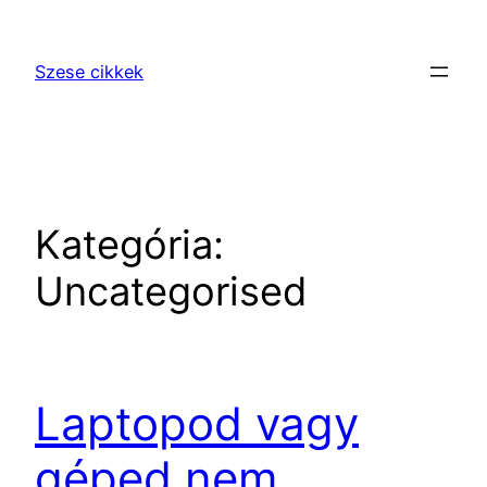
Ugrás
a
Szese cikkek
tartalomhoz
Kategória:
Uncategorised
Laptopod vagy
géped nem