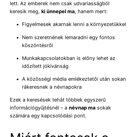
lett. Az emberek nem csak udvariasságból
keresik meg,
ki ünnepel ma
, hanem mert:
Figyelmesek akarnak lenni a környezetükkel
Nem szeretnének lemaradni egy fontos
köszöntésről
Munkakapcsolatokban is előny lehet az
időzített jókívánság
A közösségi média emlékeztetői után sokan
rákeresnek a névnapokra
Ezek a keresések tehát többek egyszerű
információgyűjtésnél – a
névnap ma
sokak
számára egy kapcsolódási pont.