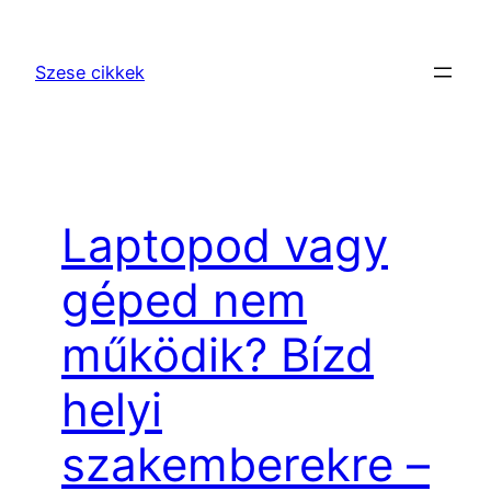
Ugrás
a
Szese cikkek
tartalomhoz
Laptopod vagy
géped nem
működik? Bízd
helyi
szakemberekre –